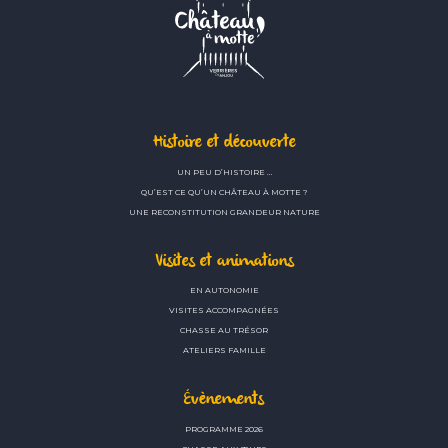
Histoire et découverte
UN PEU D’HISTOIRE …
QU’EST CE QU’UN CHÂTEAU À MOTTE ?
UNE RECONSTITUTION GRANDEUR NATURE
Visites et animations
EN AUTONOMIE
VISITES ACCOMPAGNÉES
CHASSE AU TRÉSOR
ATELIERS FAMILLE
Évènements
PROGRAMME 2026