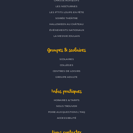
CHASSE AUX ŒUFS
LES NOCTURNES
LES P’TITS LOUPS EN FÊTE
SOIRÉE THÉÂTRE
HALLOWEEN AU CHÂTEAU
ÉVÉNEMENTS NATIONAUX
LA MESNIE JOULAIN
Groupes & scolaires
SCOLAIRES
COLLÈGES
CENTRES DE LOISIRS
GROUPE ADULTE
Infos pratiques
HORAIRES & TARIFS
NOUS TROUVER
FOIRE AUX QUESTIONS / FAQ
ACCESSIBILITÉ
Nous contacter