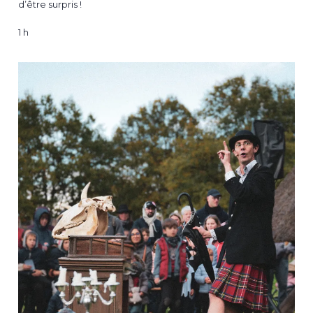
d’être surpris !​
1 h