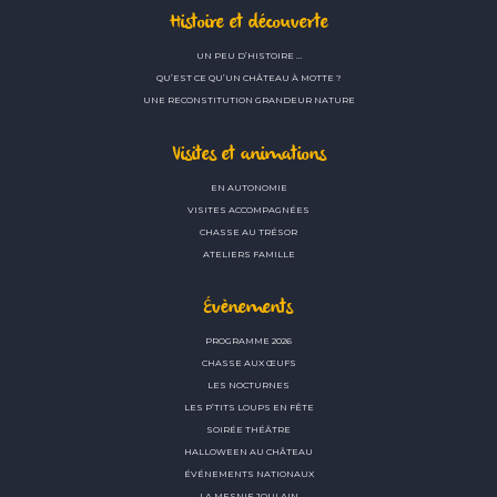
Histoire et découverte
UN PEU D’HISTOIRE …
QU’EST CE QU’UN CHÂTEAU À MOTTE ?
UNE RECONSTITUTION GRANDEUR NATURE
Visites et animations
EN AUTONOMIE
VISITES ACCOMPAGNÉES
CHASSE AU TRÉSOR
ATELIERS FAMILLE
Évènements
PROGRAMME 2026
CHASSE AUX ŒUFS
LES NOCTURNES
LES P’TITS LOUPS EN FÊTE
SOIRÉE THÉÂTRE
HALLOWEEN AU CHÂTEAU
ÉVÉNEMENTS NATIONAUX
LA MESNIE JOULAIN