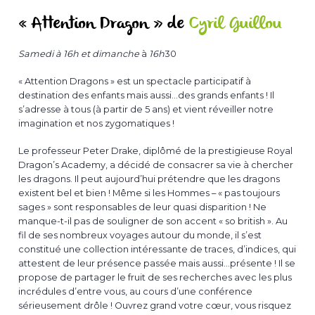
« Attention Dragon » de
Cyril Guillou
Samedi
à 16h
et dimanche
à
16h
30
« Attention Dragons » est un spectacle participatif à
destination des enfants mais aussi…des grands enfants ! Il
s’adresse à tous (à partir de 5 ans) et vient réveiller notre
imagination et nos zygomatiques !
Le professeur Peter Drake, diplômé de la prestigieuse Royal
Dragon’s Academy, a décidé de consacrer sa vie à chercher
les dragons. Il peut aujourd’hui prétendre que les dragons
existent bel et bien ! Même si les Hommes – « pas toujours
sages » sont responsables de leur quasi disparition ! Ne
manque-t-il pas de souligner de son accent « so british ». Au
fil de ses nombreux voyages autour du monde, il s’est
constitué une collection intéressante de traces, d’indices, qui
attestent de leur présence passée mais aussi…présente ! Il se
propose de partager le fruit de ses recherches avec les plus
incrédules d’entre vous, au cours d’une conférence
sérieusement drôle ! Ouvrez grand votre cœur, vous risquez