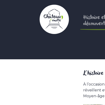
Aller
au
contenu
Histoire e
principal
découvert
L’histoire
À l’occasion
réveillent 
Moyen-âge