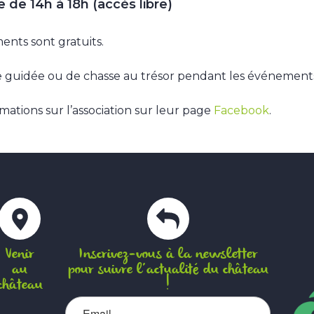
 de 14h à 18h (accès libre)
nts sont gratuits.
te guidée ou de chasse au trésor pendant les événement
rmations sur l’association sur leur page
Facebook
.
Venir
Inscrivez-vous à la newsletter
au
pour suivre l’actualité du château
château
!