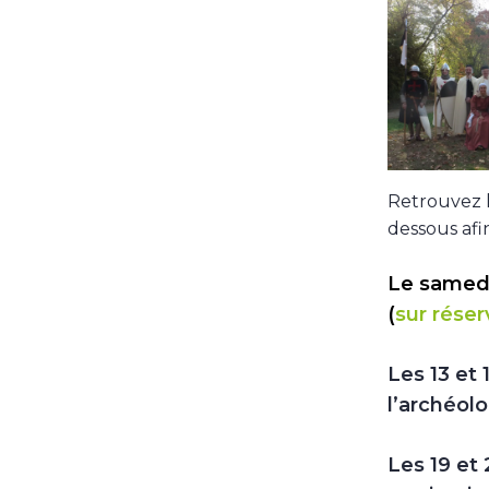
Retrouvez l
dessous afin
Le samedi
(
sur réser
Les 13 et
l’archéolo
Les 19 et