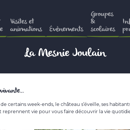
Groupes
t
Visites et
&
In
e
animations
Évènements
scolaires
pr
La Mesnie Joulain
 vivante…
 de certains week-ends, le château s’éveille, ses habitant
et reprennent vie pour vous faire découvrir la vie quotid