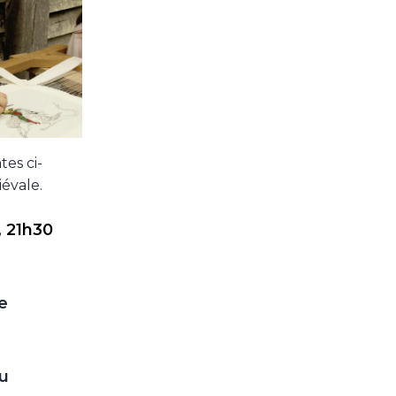
es ci-
iévale.
, 21h30
e
u