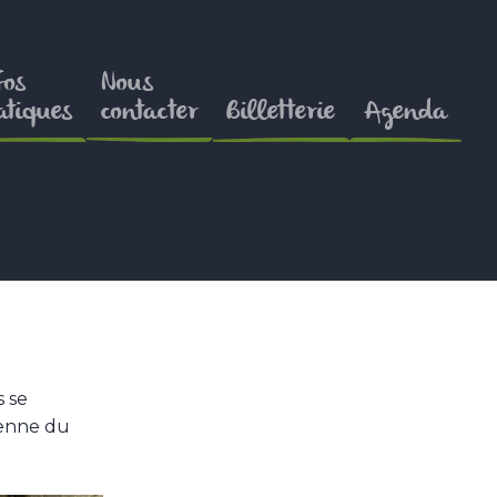
fos
Nous
atiques
contacter
Billetterie
Agenda
s se
ienne du