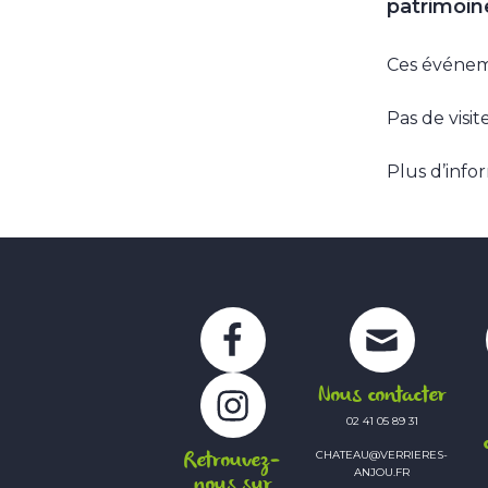
patrimoine
Ces événeme
Pas de visi
Plus d’info
Facebook
Instagram
Nous contacter
02 41 05 89 31
Retrouvez-
CHATEAU@VERRIERES-
ANJOU.FR
nous sur