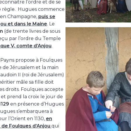
econnaitre l’ordre et de se
e règle. Hugues commence
e en Champagne,
puis se
ou et dans le Maine
. Le
on
(de trente livres de sous
eçu par l’ordre du Temple
lque V, comte d’Anjou
.
Payns propose à Foulques
 de Jérusalem et la main
 Baudoin II (roi de Jérusalem)
éritier mâle sa fille doit
ses droits. Foulques accepte
 et prend la croix le jour de
1129
en présence d’Hugues
Hugues s’embarquera à
r l’Orient en 1130,
en
de Foulques d’Anjou
qui