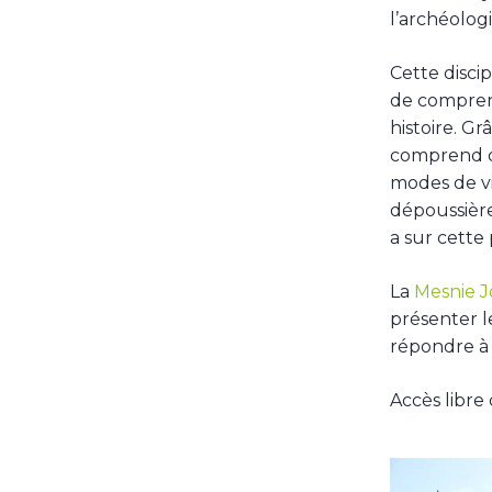
l’archéologi
Cette discip
de compren
histoire. Gr
comprend d
modes de vi
dépoussière
a sur cette 
La
Mesnie J
présenter le
répondre à 
Accès libre 