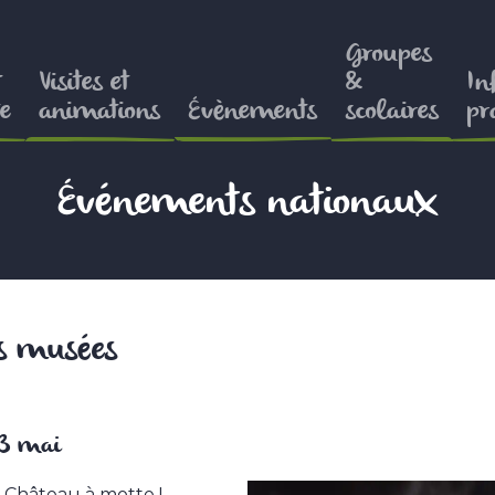
Groupes
t
Visites et
&
In
e
animations
Évènements
scolaires
pr
Événements nationaux
s musées
3 mai
 Château à motte !