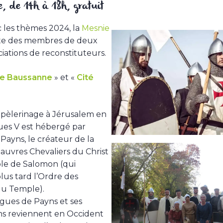
e, de 14h à 18h, gratuit
c les thèmes 2024, la
Mesnie
ite des membres de deux
ciations de reconstituteurs.
e Baussanne
» et «
Cité
 pèlerinage à Jérusalem en
ues V est hébergé par
ayns, le créateur de la
Pauvres Chevaliers du Christ
le de Salomon (qui
lus tard l’Ordre des
du Temple).
gues de Payns et ses
 reviennent en Occident