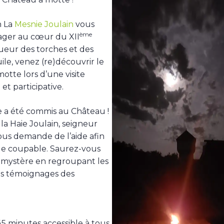
n La
Mesnie Joulain
vous
ème
yager au cœur du XII
 lueur des torches et des
ile, venez (re)découvrir le
otte lors d’une visite
 et participative.
 a été commis au Château !
 la Haie Joulain, seigneur
vous demande de l’aide afin
r le coupable. Saurez-vous
 mystère en regroupant les
les témoignages des
 45 minutes accessible à tous