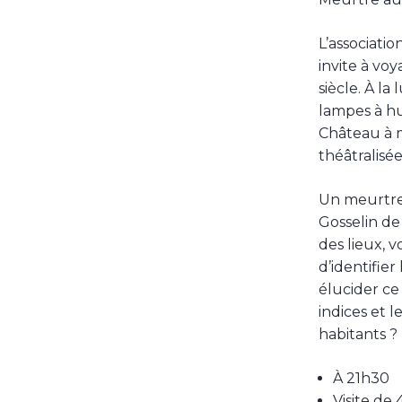
L’associatio
invite à vo
siècle. À la
lampes à hu
Château à m
théâtralisée
Un meurtre
Gosselin de
des lieux, 
d’identifie
élucider ce
indices et 
habitants ?
À 21h30
Visite de