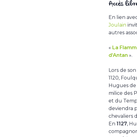
Accès libr
En lien ave
Joulain
inv
autres asso
«
La Flamm
d’Antan
».
Lors de son
1120, Foulq
Hugues de P
milice des 
et du Temp
deviendra p
chevaliers 
En
1127
, Hu
compagnons