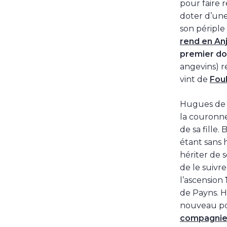
pour faire r
doter d’un
son péripl
rend en Anj
premier d
angevins) r
vint de
Fou
Hugues de 
la couronne
de sa fille.
étant sans h
hériter de 
de le suivre
l’ascension
de Payns. 
nouveau pou
compagnie 