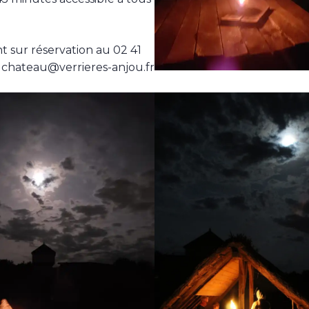
 sur réservation au 02 41
 chateau@verrieres-anjou.fr