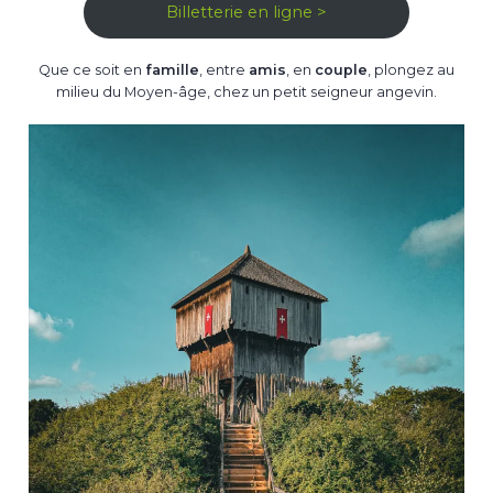
Billetterie en ligne >
Que ce soit en
famille
, entre
amis
, en
couple
, plongez au
milieu du Moyen-âge, chez un petit seigneur angevin.