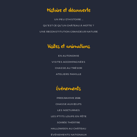
Histoire et découverte
UN PEU D’HISTOIRE …
QU’EST CE QU’UN CHÂTEAU À MOTTE ?
UNE RECONSTITUTION GRANDEUR NATURE
Visites et animations
EN AUTONOMIE
VISITES ACCOMPAGNÉES
CHASSE AU TRÉSOR
ATELIERS FAMILLE
Évènements
PROGRAMME 2026
CHASSE AUX ŒUFS
LES NOCTURNES
LES P’TITS LOUPS EN FÊTE
SOIRÉE THÉÂTRE
HALLOWEEN AU CHÂTEAU
ÉVÉNEMENTS NATIONAUX