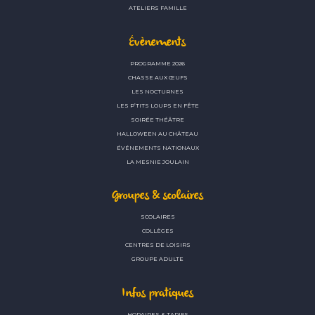
ATELIERS FAMILLE
Évènements
PROGRAMME 2026
CHASSE AUX ŒUFS
LES NOCTURNES
LES P’TITS LOUPS EN FÊTE
SOIRÉE THÉÂTRE
HALLOWEEN AU CHÂTEAU
ÉVÉNEMENTS NATIONAUX
LA MESNIE JOULAIN
Groupes & scolaires
SCOLAIRES
COLLÈGES
CENTRES DE LOISIRS
GROUPE ADULTE
Infos pratiques
HORAIRES & TARIFS