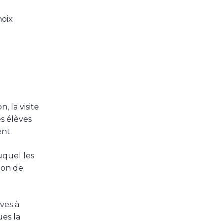
hoix
, la visite
es élèves
nt.
uquel les
ion de
ves à
ues la