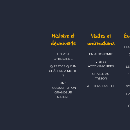
Histoire et
Visites et
É
découverte
animations
PR
UN PEU
EN AUTONOMIE
D’HISTOIRE …
VISITES
QU’EST CE QU’UN
ACCOMPAGNÉES
LE
CHÂTEAU À MOTTE
CHASSE AU
LE
?
TRÉSOR
UNE
ATELIERS FAMILLE
SO
RECONSTITUTION
GRANDEUR
H
NATURE