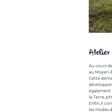
Atelier
Au cours de
au Moyen-âg
Cette démar
développer 
également u
la Terre, ph
Enfin, il c
les modes d