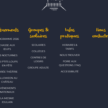
vènements
Groupes &
Infos
Nous
scolaires
pratiques
contacte
OGRAMME 2026
SCOLAIRES
HORAIRES &
CHASSE AUX
TARIFS
ŒUFS
COLLÈGES
NOUS TROUVER
S NOCTURNES
CENTRES DE
LOISIRS
FOIRE AUX
S P’TITS LOUPS
QUESTIONS / FAQ
EN FÊTE
GROUPE ADULTE
ACCESSIBILITÉ
IRÉE THÉÂTRE
ALLOWEEN AU
CHÂTEAU
ÉVÉNEMENTS
NATIONAUX
LA MESNIE
JOULAIN