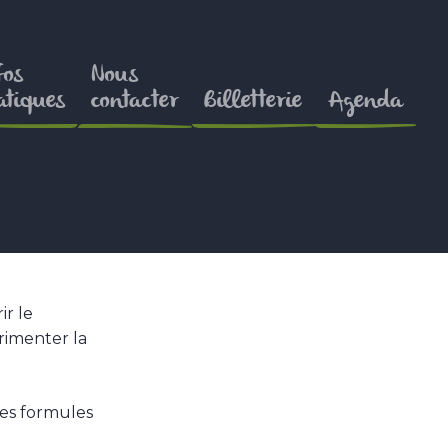
fos
Nous
atiques
contacter
Billetterie
Agenda
ir le
érimenter la
es formules