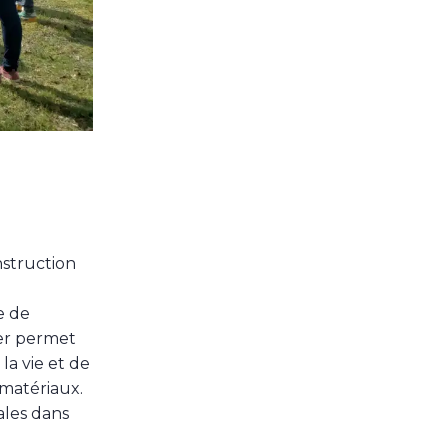
nstruction
e de
ier permet
la vie et de
 matériaux.
ales dans