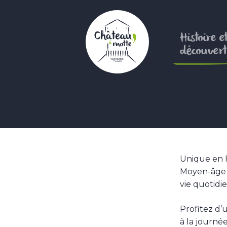
Aller
au
contenu
Histoire e
principal
découvert
Unique en F
Moyen-âge lo
vie quotidi
Profitez d
à la journé