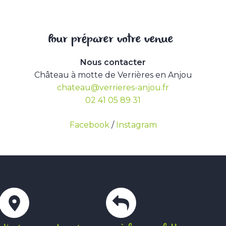
Pour préparer votre venue
Nous contacter
Château à motte de Verrières en Anjou
chateau@verrieres-anjou.fr
02 41 05 89 31
Facebook
/
Instagram