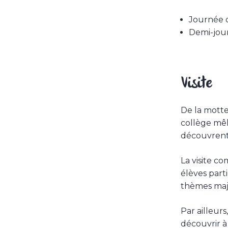
Journée c
Demi-jour
Visite
De la motte 
collège mêle
découvrent 
La visite c
élèves part
thèmes maje
Par ailleur
découvrir à