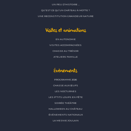
UN PEU D’HISTOIRE …
QU’EST CE QU’UN CHÂTEAU À MOTTE ?
UNE RECONSTITUTION GRANDEUR NATURE
Visites et animations
EN AUTONOMIE
VISITES ACCOMPAGNÉES
CHASSE AU TRÉSOR
ATELIERS FAMILLE
Évènements
PROGRAMME 2026
CHASSE AUX ŒUFS
LES NOCTURNES
LES P’TITS LOUPS EN FÊTE
SOIRÉE THÉÂTRE
HALLOWEEN AU CHÂTEAU
ÉVÉNEMENTS NATIONAUX
LA MESNIE JOULAIN