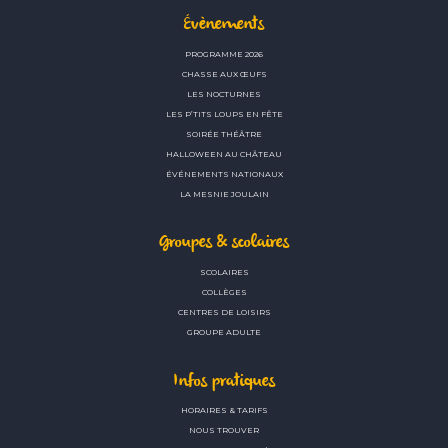
Évènements
PROGRAMME 2026
CHASSE AUX ŒUFS
LES NOCTURNES
LES P’TITS LOUPS EN FÊTE
SOIRÉE THÉÂTRE
HALLOWEEN AU CHÂTEAU
ÉVÉNEMENTS NATIONAUX
LA MESNIE JOULAIN
Groupes & scolaires
SCOLAIRES
COLLÈGES
CENTRES DE LOISIRS
GROUPE ADULTE
Infos pratiques
HORAIRES & TARIFS
NOUS TROUVER