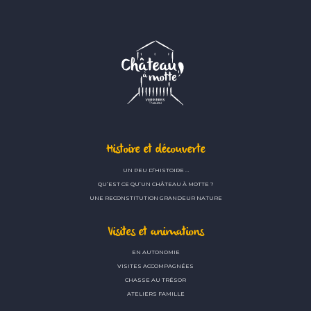
Histoire et découverte
UN PEU D’HISTOIRE …
QU’EST CE QU’UN CHÂTEAU À MOTTE ?
UNE RECONSTITUTION GRANDEUR NATURE
Visites et animations
EN AUTONOMIE
VISITES ACCOMPAGNÉES
CHASSE AU TRÉSOR
ATELIERS FAMILLE