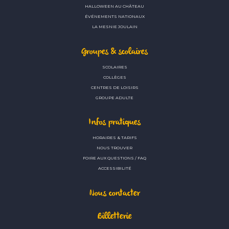
HALLOWEEN AU CHÂTEAU
ÉVÉNEMENTS NATIONAUX
LA MESNIE JOULAIN
Groupes & scolaires
SCOLAIRES
COLLÈGES
CENTRES DE LOISIRS
GROUPE ADULTE
Infos pratiques
HORAIRES & TARIFS
NOUS TROUVER
FOIRE AUX QUESTIONS / FAQ
ACCESSIBILITÉ
Nous contacter
Billetterie