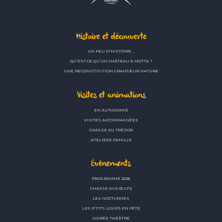
Histoire et découverte
UN PEU D’HISTOIRE …
QU’EST CE QU’UN CHÂTEAU À MOTTE ?
UNE RECONSTITUTION GRANDEUR NATURE
Visites et animations
EN AUTONOMIE
VISITES ACCOMPAGNÉES
CHASSE AU TRÉSOR
ATELIERS FAMILLE
Évènements
PROGRAMME 2026
CHASSE AUX ŒUFS
LES NOCTURNES
LES P’TITS LOUPS EN FÊTE
SOIRÉE THÉÂTRE