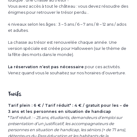
ludique : une chasse au trésor !
Vous avez accès à tout le château : vous devez résoudre des
énigmes pour retrouver le trésor perdu…
4 niveaux selon les âges : 3 – 5 ans / 6 – 7 ans / 8 – 12 ans / ados
et adultes.
La chasse au trésor est renouvelée chaque année. Une
version spéciale est créée pour Halloween (sur le thème de
la fête des morts dans le monde).
La réservation n’est pas nécessaire
pour ces activités.
Venez quand vous le souhaitez sur nos horaires d’ouverture.
Tarifs
Tarif plein : 6 € / Tarif réduit* : 4 € / gratuit pour les – de
3 ans et les personnes en situation de handicap
*
Tarif réduit : – 25 ans, étudiants, demandeurs d’emploi sur
présentation d’un justificatif, les accompagnateurs de
personnes en situation de handicap
,
les séniors (+ de 71 ans)
,
détenteurs du Pass éducation et les habitants de la