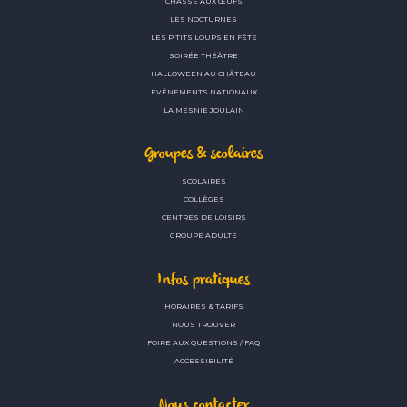
CHASSE AUX ŒUFS
LES NOCTURNES
LES P’TITS LOUPS EN FÊTE
SOIRÉE THÉÂTRE
HALLOWEEN AU CHÂTEAU
ÉVÉNEMENTS NATIONAUX
LA MESNIE JOULAIN
Groupes & scolaires
SCOLAIRES
COLLÈGES
CENTRES DE LOISIRS
GROUPE ADULTE
Infos pratiques
HORAIRES & TARIFS
NOUS TROUVER
FOIRE AUX QUESTIONS / FAQ
ACCESSIBILITÉ
Nous contacter