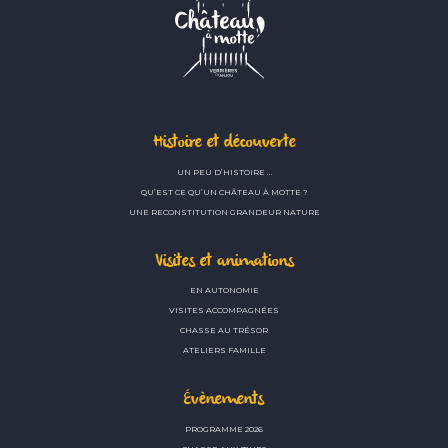
Histoire et découverte
UN PEU D’HISTOIRE …
QU’EST CE QU’UN CHÂTEAU À MOTTE ?
UNE RECONSTITUTION GRANDEUR NATURE
Visites et animations
EN AUTONOMIE
VISITES ACCOMPAGNÉES
CHASSE AU TRÉSOR
ATELIERS FAMILLE
Évènements
PROGRAMME 2026