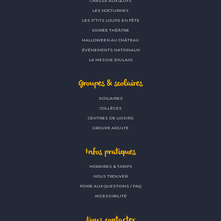
CHASSE AUX ŒUFS
LES NOCTURNES
LES P’TITS LOUPS EN FÊTE
SOIRÉE THÉÂTRE
HALLOWEEN AU CHÂTEAU
ÉVÉNEMENTS NATIONAUX
LA MESNIE JOULAIN
Groupes & scolaires
SCOLAIRES
COLLÈGES
CENTRES DE LOISIRS
GROUPE ADULTE
Infos pratiques
HORAIRES & TARIFS
NOUS TROUVER
FOIRE AUX QUESTIONS / FAQ
ACCESSIBILITÉ
Nous contacter