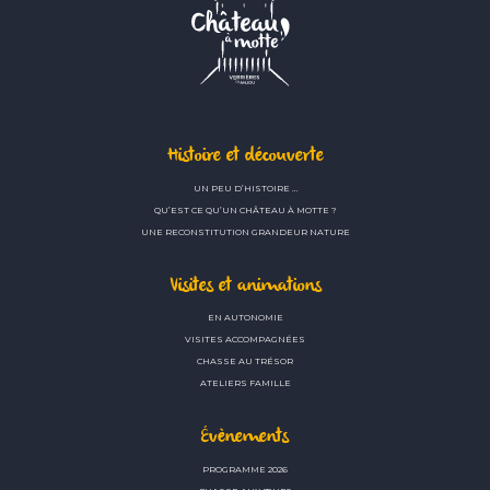
Histoire et découverte
UN PEU D’HISTOIRE …
QU’EST CE QU’UN CHÂTEAU À MOTTE ?
UNE RECONSTITUTION GRANDEUR NATURE
Visites et animations
EN AUTONOMIE
VISITES ACCOMPAGNÉES
CHASSE AU TRÉSOR
ATELIERS FAMILLE
Évènements
PROGRAMME 2026