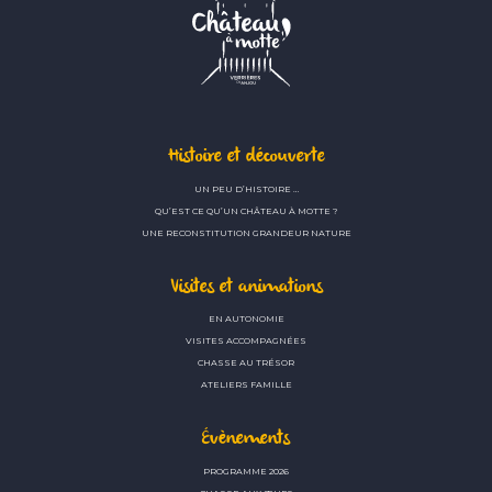
Histoire et découverte
UN PEU D’HISTOIRE …
QU’EST CE QU’UN CHÂTEAU À MOTTE ?
UNE RECONSTITUTION GRANDEUR NATURE
Visites et animations
EN AUTONOMIE
VISITES ACCOMPAGNÉES
CHASSE AU TRÉSOR
ATELIERS FAMILLE
Évènements
PROGRAMME 2026