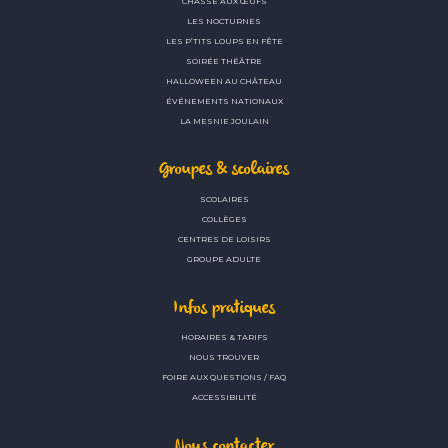
CHASSE AUX ŒUFS
LES NOCTURNES
LES P’TITS LOUPS EN FÊTE
SOIRÉE THÉÂTRE
HALLOWEEN AU CHÂTEAU
ÉVÉNEMENTS NATIONAUX
LA MESNIE JOULAIN
Groupes & scolaires
SCOLAIRES
COLLÈGES
CENTRES DE LOISIRS
GROUPE ADULTE
Infos pratiques
HORAIRES & TARIFS
NOUS TROUVER
FOIRE AUX QUESTIONS / FAQ
ACCESSIBILITÉ
Nous contacter