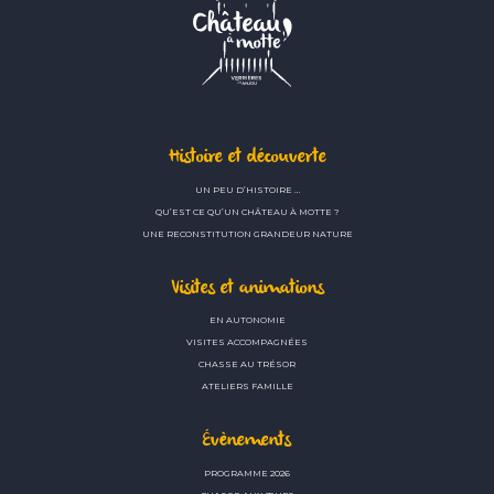
Histoire et découverte
UN PEU D’HISTOIRE …
QU’EST CE QU’UN CHÂTEAU À MOTTE ?
UNE RECONSTITUTION GRANDEUR NATURE
Visites et animations
EN AUTONOMIE
VISITES ACCOMPAGNÉES
CHASSE AU TRÉSOR
ATELIERS FAMILLE
Évènements
PROGRAMME 2026