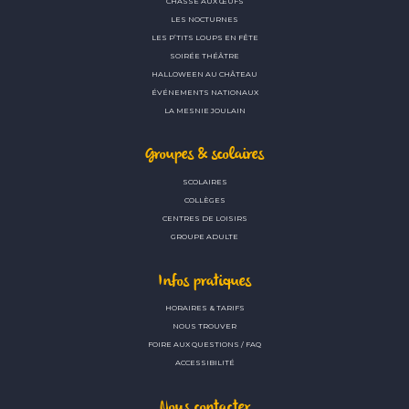
CHASSE AUX ŒUFS
LES NOCTURNES
LES P’TITS LOUPS EN FÊTE
SOIRÉE THÉÂTRE
HALLOWEEN AU CHÂTEAU
ÉVÉNEMENTS NATIONAUX
LA MESNIE JOULAIN
Groupes & scolaires
SCOLAIRES
COLLÈGES
CENTRES DE LOISIRS
GROUPE ADULTE
Infos pratiques
HORAIRES & TARIFS
NOUS TROUVER
FOIRE AUX QUESTIONS / FAQ
ACCESSIBILITÉ
Nous contacter