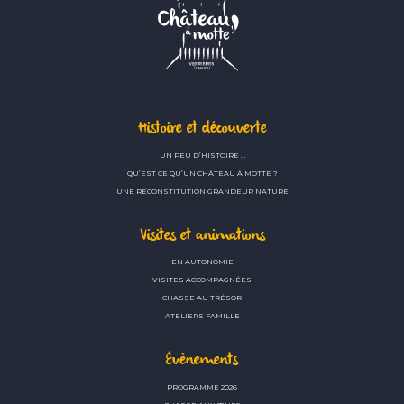
Histoire et découverte
UN PEU D’HISTOIRE …
QU’EST CE QU’UN CHÂTEAU À MOTTE ?
UNE RECONSTITUTION GRANDEUR NATURE
Visites et animations
EN AUTONOMIE
VISITES ACCOMPAGNÉES
CHASSE AU TRÉSOR
ATELIERS FAMILLE
Évènements
PROGRAMME 2026