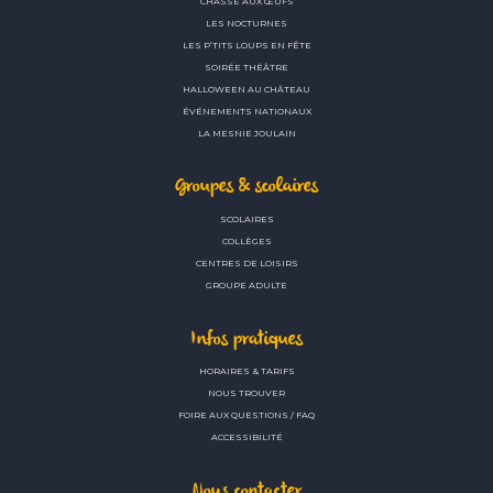
CHASSE AUX ŒUFS
LES NOCTURNES
LES P’TITS LOUPS EN FÊTE
SOIRÉE THÉÂTRE
HALLOWEEN AU CHÂTEAU
ÉVÉNEMENTS NATIONAUX
LA MESNIE JOULAIN
Groupes & scolaires
SCOLAIRES
COLLÈGES
CENTRES DE LOISIRS
GROUPE ADULTE
Infos pratiques
HORAIRES & TARIFS
NOUS TROUVER
FOIRE AUX QUESTIONS / FAQ
ACCESSIBILITÉ
Nous contacter