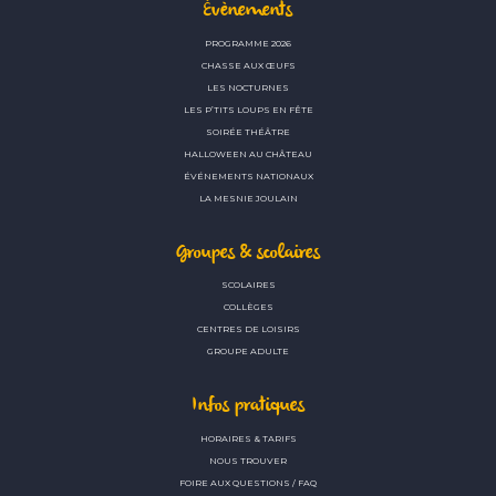
Évènements
PROGRAMME 2026
CHASSE AUX ŒUFS
LES NOCTURNES
LES P’TITS LOUPS EN FÊTE
SOIRÉE THÉÂTRE
HALLOWEEN AU CHÂTEAU
ÉVÉNEMENTS NATIONAUX
LA MESNIE JOULAIN
Groupes & scolaires
SCOLAIRES
COLLÈGES
CENTRES DE LOISIRS
GROUPE ADULTE
Infos pratiques
HORAIRES & TARIFS
NOUS TROUVER
FOIRE AUX QUESTIONS / FAQ