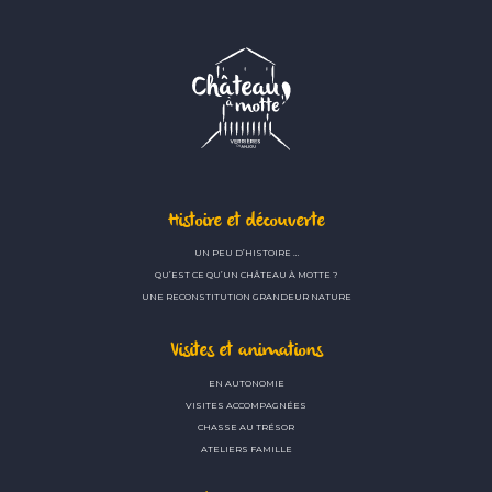
Histoire et découverte
UN PEU D’HISTOIRE …
QU’EST CE QU’UN CHÂTEAU À MOTTE ?
UNE RECONSTITUTION GRANDEUR NATURE
Visites et animations
EN AUTONOMIE
VISITES ACCOMPAGNÉES
CHASSE AU TRÉSOR
ATELIERS FAMILLE