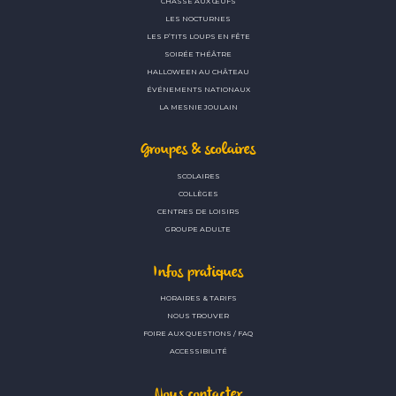
CHASSE AUX ŒUFS
LES NOCTURNES
LES P’TITS LOUPS EN FÊTE
SOIRÉE THÉÂTRE
HALLOWEEN AU CHÂTEAU
ÉVÉNEMENTS NATIONAUX
LA MESNIE JOULAIN
Groupes & scolaires
SCOLAIRES
COLLÈGES
CENTRES DE LOISIRS
GROUPE ADULTE
Infos pratiques
HORAIRES & TARIFS
NOUS TROUVER
FOIRE AUX QUESTIONS / FAQ
ACCESSIBILITÉ
Nous contacter