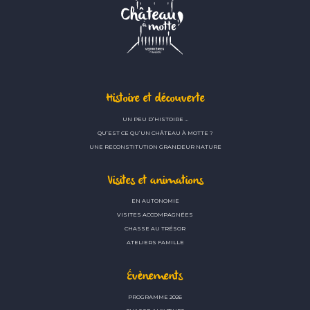
Histoire et découverte
UN PEU D’HISTOIRE …
QU’EST CE QU’UN CHÂTEAU À MOTTE ?
UNE RECONSTITUTION GRANDEUR NATURE
Visites et animations
EN AUTONOMIE
VISITES ACCOMPAGNÉES
CHASSE AU TRÉSOR
ATELIERS FAMILLE
Évènements
PROGRAMME 2026