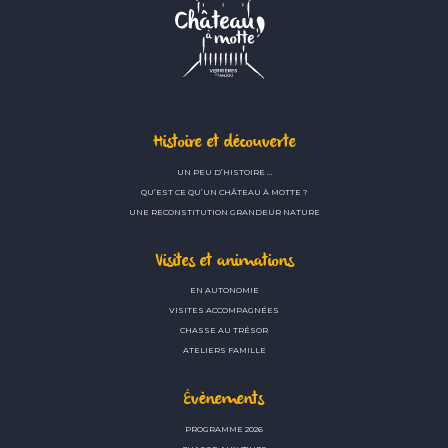
Histoire et découverte
UN PEU D’HISTOIRE …
QU’EST CE QU’UN CHÂTEAU À MOTTE ?
UNE RECONSTITUTION GRANDEUR NATURE
Visites et animations
EN AUTONOMIE
VISITES ACCOMPAGNÉES
CHASSE AU TRÉSOR
ATELIERS FAMILLE
Évènements
PROGRAMME 2026