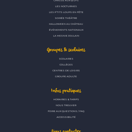
CHASSE AUX ŒUFS
LES NOCTURNES
LES P’TITS LOUPS EN FÊTE
SOIRÉE THÉÂTRE
HALLOWEEN AU CHÂTEAU
ÉVÉNEMENTS NATIONAUX
LA MESNIE JOULAIN
Groupes & scolaires
SCOLAIRES
COLLÈGES
CENTRES DE LOISIRS
GROUPE ADULTE
Infos pratiques
HORAIRES & TARIFS
NOUS TROUVER
FOIRE AUX QUESTIONS / FAQ
ACCESSIBILITÉ
Nous contacter