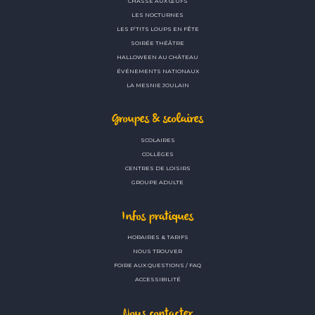
CHASSE AUX ŒUFS
LES NOCTURNES
LES P’TITS LOUPS EN FÊTE
SOIRÉE THÉÂTRE
HALLOWEEN AU CHÂTEAU
ÉVÉNEMENTS NATIONAUX
LA MESNIE JOULAIN
Groupes & scolaires
SCOLAIRES
COLLÈGES
CENTRES DE LOISIRS
GROUPE ADULTE
Infos pratiques
HORAIRES & TARIFS
NOUS TROUVER
FOIRE AUX QUESTIONS / FAQ
ACCESSIBILITÉ
Nous contacter