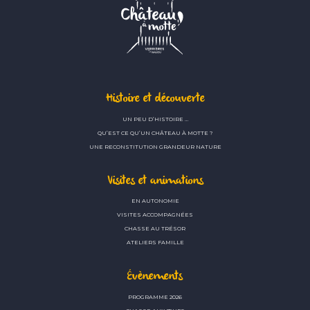
Histoire et découverte
UN PEU D’HISTOIRE …
QU’EST CE QU’UN CHÂTEAU À MOTTE ?
UNE RECONSTITUTION GRANDEUR NATURE
Visites et animations
EN AUTONOMIE
VISITES ACCOMPAGNÉES
CHASSE AU TRÉSOR
ATELIERS FAMILLE
Évènements
PROGRAMME 2026