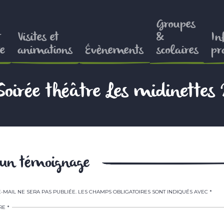
Groupes
t
Visites et
&
In
e
animations
Évènements
scolaires
pr
Soirée théâtre Les midinettes 
r un témoignage
-MAIL NE SERA PAS PUBLIÉE.
LES CHAMPS OBLIGATOIRES SONT INDIQUÉS AVEC
*
RE
*