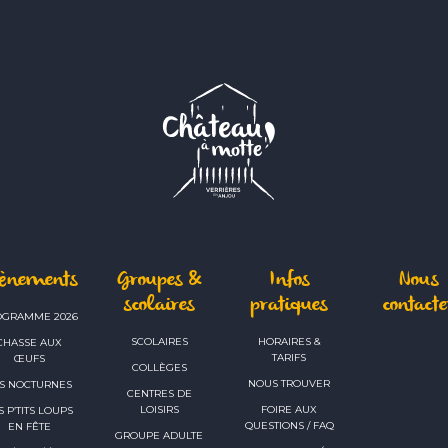
vènements
Groupes &
Infos
Nous
scolaires
pratiques
contacte
OGRAMME 2026
SCOLAIRES
HORAIRES &
CHASSE AUX
TARIFS
ŒUFS
COLLÈGES
NOUS TROUVER
S NOCTURNES
CENTRES DE
LOISIRS
FOIRE AUX
S P’TITS LOUPS
QUESTIONS / FAQ
EN FÊTE
GROUPE ADULTE