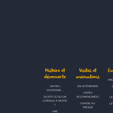
Histoire et
Visites et
É
découverte
animations
PR
UN PEU
EN AUTONOMIE
D’HISTOIRE …
VISITES
QU’EST CE QU’UN
ACCOMPAGNÉES
LE
CHÂTEAU À MOTTE
CHASSE AU
LE
?
TRÉSOR
UNE