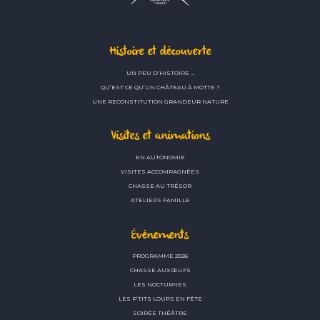
Histoire et découverte
UN PEU D’HISTOIRE …
QU’EST CE QU’UN CHÂTEAU À MOTTE ?
UNE RECONSTITUTION GRANDEUR NATURE
Visites et animations
EN AUTONOMIE
VISITES ACCOMPAGNÉES
CHASSE AU TRÉSOR
ATELIERS FAMILLE
Évènements
PROGRAMME 2026
CHASSE AUX ŒUFS
LES NOCTURNES
LES P’TITS LOUPS EN FÊTE
SOIRÉE THÉÂTRE