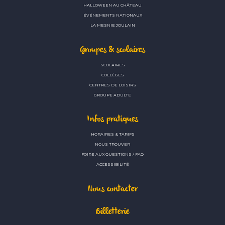
HALLOWEEN AU CHÂTEAU
ÉVÉNEMENTS NATIONAUX
LA MESNIE JOULAIN
Groupes & scolaires
SCOLAIRES
COLLÈGES
CENTRES DE LOISIRS
GROUPE ADULTE
Infos pratiques
HORAIRES & TARIFS
NOUS TROUVER
FOIRE AUX QUESTIONS / FAQ
ACCESSIBILITÉ
Nous contacter
Billetterie