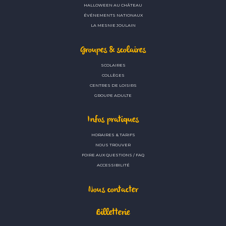
HALLOWEEN AU CHÂTEAU
ÉVÉNEMENTS NATIONAUX
LA MESNIE JOULAIN
Groupes & scolaires
SCOLAIRES
COLLÈGES
CENTRES DE LOISIRS
GROUPE ADULTE
Infos pratiques
HORAIRES & TARIFS
NOUS TROUVER
FOIRE AUX QUESTIONS / FAQ
ACCESSIBILITÉ
Nous contacter
Billetterie