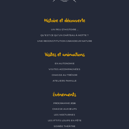
Histoire et découverte
UN PEU D’HISTOIRE …
QU’EST CE QU’UN CHÂTEAU À MOTTE ?
UNE RECONSTITUTION GRANDEUR NATURE
Visites et animations
EN AUTONOMIE
VISITES ACCOMPAGNÉES
CHASSE AU TRÉSOR
ATELIERS FAMILLE
Évènements
PROGRAMME 2026
CHASSE AUX ŒUFS
LES NOCTURNES
LES P’TITS LOUPS EN FÊTE
SOIRÉE THÉÂTRE