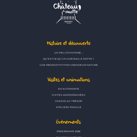
Histoire et découverte
UN PEU D’HISTOIRE …
QU’EST CE QU’UN CHÂTEAU À MOTTE ?
UNE RECONSTITUTION GRANDEUR NATURE
Visites et animations
EN AUTONOMIE
VISITES ACCOMPAGNÉES
CHASSE AU TRÉSOR
ATELIERS FAMILLE
Évènements
PROGRAMME 2026