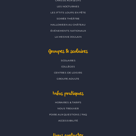
CHASSE AUX ŒUFS
LES NOCTURNES
LES P’TITS LOUPS EN FÊTE
SOIRÉE THÉÂTRE
HALLOWEEN AU CHÂTEAU
ÉVÉNEMENTS NATIONAUX
LA MESNIE JOULAIN
Groupes & scolaires
SCOLAIRES
COLLÈGES
CENTRES DE LOISIRS
GROUPE ADULTE
Infos pratiques
HORAIRES & TARIFS
NOUS TROUVER
FOIRE AUX QUESTIONS / FAQ
ACCESSIBILITÉ
Nous contacter