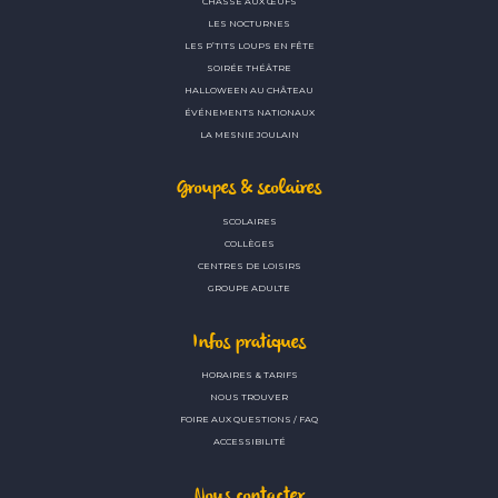
CHASSE AUX ŒUFS
LES NOCTURNES
LES P’TITS LOUPS EN FÊTE
SOIRÉE THÉÂTRE
HALLOWEEN AU CHÂTEAU
ÉVÉNEMENTS NATIONAUX
LA MESNIE JOULAIN
Groupes & scolaires
SCOLAIRES
COLLÈGES
CENTRES DE LOISIRS
GROUPE ADULTE
Infos pratiques
HORAIRES & TARIFS
NOUS TROUVER
FOIRE AUX QUESTIONS / FAQ
ACCESSIBILITÉ
Nous contacter