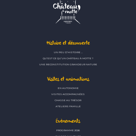
Histoire et découverte
UN PEU D’HISTOIRE …
QU’EST CE QU’UN CHÂTEAU À MOTTE ?
UNE RECONSTITUTION GRANDEUR NATURE
Visites et animations
EN AUTONOMIE
VISITES ACCOMPAGNÉES
CHASSE AU TRÉSOR
ATELIERS FAMILLE
Évènements
PROGRAMME 2026