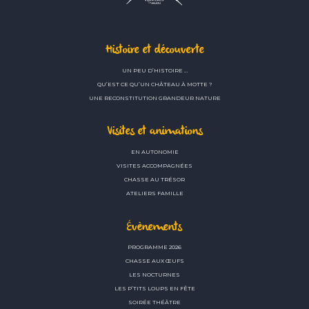
Histoire et découverte
UN PEU D’HISTOIRE …
QU’EST CE QU’UN CHÂTEAU À MOTTE ?
UNE RECONSTITUTION GRANDEUR NATURE
Visites et animations
EN AUTONOMIE
VISITES ACCOMPAGNÉES
CHASSE AU TRÉSOR
ATELIERS FAMILLE
Évènements
PROGRAMME 2026
CHASSE AUX ŒUFS
LES NOCTURNES
LES P’TITS LOUPS EN FÊTE
SOIRÉE THÉÂTRE