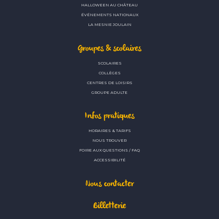
HALLOWEEN AU CHÂTEAU
ÉVÉNEMENTS NATIONAUX
LA MESNIE JOULAIN
Groupes & scolaires
SCOLAIRES
COLLÈGES
CENTRES DE LOISIRS
GROUPE ADULTE
Infos pratiques
HORAIRES & TARIFS
NOUS TROUVER
FOIRE AUX QUESTIONS / FAQ
ACCESSIBILITÉ
Nous contacter
Billetterie