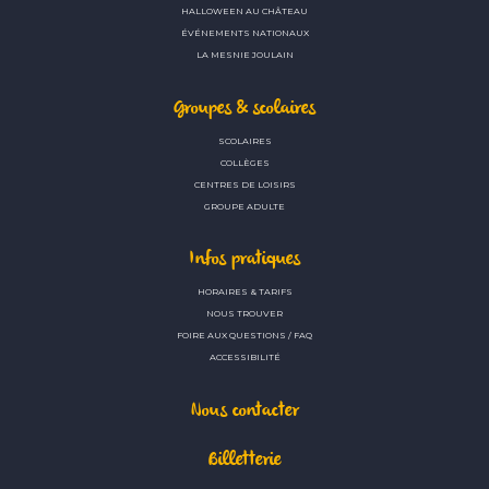
HALLOWEEN AU CHÂTEAU
ÉVÉNEMENTS NATIONAUX
LA MESNIE JOULAIN
Groupes & scolaires
SCOLAIRES
COLLÈGES
CENTRES DE LOISIRS
GROUPE ADULTE
Infos pratiques
HORAIRES & TARIFS
NOUS TROUVER
FOIRE AUX QUESTIONS / FAQ
ACCESSIBILITÉ
Nous contacter
Billetterie