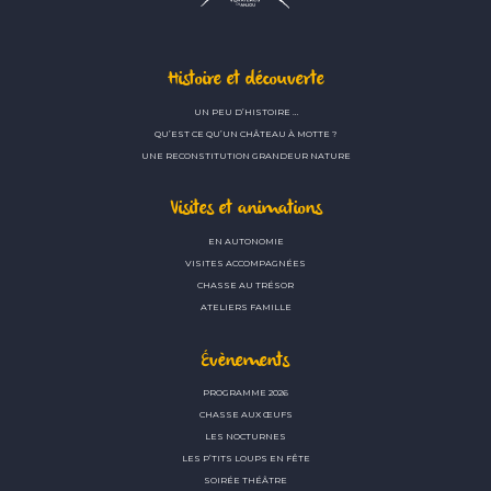
Histoire et découverte
UN PEU D’HISTOIRE …
QU’EST CE QU’UN CHÂTEAU À MOTTE ?
UNE RECONSTITUTION GRANDEUR NATURE
Visites et animations
EN AUTONOMIE
VISITES ACCOMPAGNÉES
CHASSE AU TRÉSOR
ATELIERS FAMILLE
Évènements
PROGRAMME 2026
CHASSE AUX ŒUFS
LES NOCTURNES
LES P’TITS LOUPS EN FÊTE
SOIRÉE THÉÂTRE