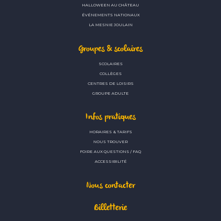
HALLOWEEN AU CHÂTEAU
ÉVÉNEMENTS NATIONAUX
LA MESNIE JOULAIN
Groupes & scolaires
SCOLAIRES
COLLÈGES
CENTRES DE LOISIRS
GROUPE ADULTE
Infos pratiques
HORAIRES & TARIFS
NOUS TROUVER
FOIRE AUX QUESTIONS / FAQ
ACCESSIBILITÉ
Nous contacter
Billetterie