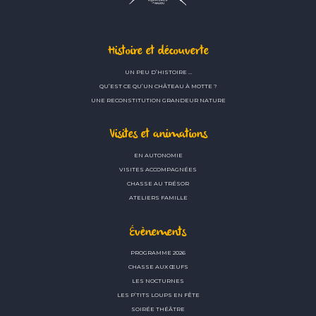
Histoire et découverte
UN PEU D’HISTOIRE …
QU’EST CE QU’UN CHÂTEAU À MOTTE ?
UNE RECONSTITUTION GRANDEUR NATURE
Visites et animations
EN AUTONOMIE
VISITES ACCOMPAGNÉES
CHASSE AU TRÉSOR
ATELIERS FAMILLE
Évènements
PROGRAMME 2026
CHASSE AUX ŒUFS
LES NOCTURNES
LES P’TITS LOUPS EN FÊTE
SOIRÉE THÉÂTRE