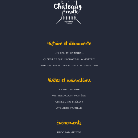
Histoire et découverte
UN PEU D’HISTOIRE …
QU’EST CE QU’UN CHÂTEAU À MOTTE ?
UNE RECONSTITUTION GRANDEUR NATURE
Visites et animations
EN AUTONOMIE
VISITES ACCOMPAGNÉES
CHASSE AU TRÉSOR
ATELIERS FAMILLE
Évènements
PROGRAMME 2026