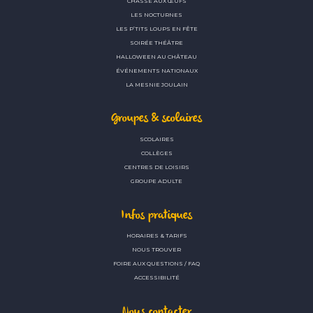
CHASSE AUX ŒUFS
LES NOCTURNES
LES P’TITS LOUPS EN FÊTE
SOIRÉE THÉÂTRE
HALLOWEEN AU CHÂTEAU
ÉVÉNEMENTS NATIONAUX
LA MESNIE JOULAIN
Groupes & scolaires
SCOLAIRES
COLLÈGES
CENTRES DE LOISIRS
GROUPE ADULTE
Infos pratiques
HORAIRES & TARIFS
NOUS TROUVER
FOIRE AUX QUESTIONS / FAQ
ACCESSIBILITÉ
Nous contacter