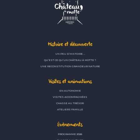
Histoire et découverte
UN PEU D’HISTOIRE …
QU’EST CE QU’UN CHÂTEAU À MOTTE ?
UNE RECONSTITUTION GRANDEUR NATURE
Visites et animations
EN AUTONOMIE
VISITES ACCOMPAGNÉES
CHASSE AU TRÉSOR
ATELIERS FAMILLE
Évènements
PROGRAMME 2026