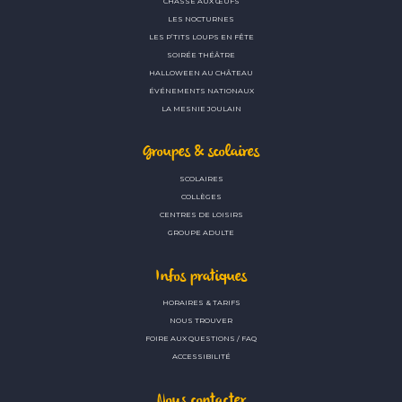
CHASSE AUX ŒUFS
LES NOCTURNES
LES P’TITS LOUPS EN FÊTE
SOIRÉE THÉÂTRE
HALLOWEEN AU CHÂTEAU
ÉVÉNEMENTS NATIONAUX
LA MESNIE JOULAIN
Groupes & scolaires
SCOLAIRES
COLLÈGES
CENTRES DE LOISIRS
GROUPE ADULTE
Infos pratiques
HORAIRES & TARIFS
NOUS TROUVER
FOIRE AUX QUESTIONS / FAQ
ACCESSIBILITÉ
Nous contacter