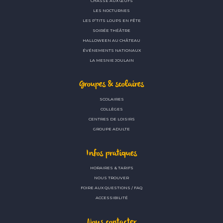
CHASSE AUX ŒUFS
LES NOCTURNES
LES P’TITS LOUPS EN FÊTE
SOIRÉE THÉÂTRE
HALLOWEEN AU CHÂTEAU
ÉVÉNEMENTS NATIONAUX
LA MESNIE JOULAIN
Groupes & scolaires
SCOLAIRES
COLLÈGES
CENTRES DE LOISIRS
GROUPE ADULTE
Infos pratiques
HORAIRES & TARIFS
NOUS TROUVER
FOIRE AUX QUESTIONS / FAQ
ACCESSIBILITÉ
Nous contacter