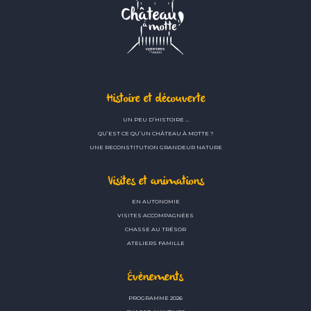
Histoire et découverte
UN PEU D’HISTOIRE …
QU’EST CE QU’UN CHÂTEAU À MOTTE ?
UNE RECONSTITUTION GRANDEUR NATURE
Visites et animations
EN AUTONOMIE
VISITES ACCOMPAGNÉES
CHASSE AU TRÉSOR
ATELIERS FAMILLE
Évènements
PROGRAMME 2026