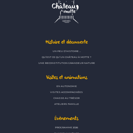
Histoire et découverte
UN PEU D’HISTOIRE …
QU’EST CE QU’UN CHÂTEAU À MOTTE ?
UNE RECONSTITUTION GRANDEUR NATURE
Visites et animations
EN AUTONOMIE
VISITES ACCOMPAGNÉES
CHASSE AU TRÉSOR
ATELIERS FAMILLE
Évènements
PROGRAMME 2026