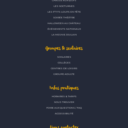
CHASSE AUX ŒUFS
LES NOCTURNES
LES P’TITS LOUPS EN FÊTE
SOIRÉE THÉÂTRE
HALLOWEEN AU CHÂTEAU
ÉVÉNEMENTS NATIONAUX
LA MESNIE JOULAIN
Groupes & scolaires
SCOLAIRES
COLLÈGES
CENTRES DE LOISIRS
GROUPE ADULTE
Infos pratiques
HORAIRES & TARIFS
NOUS TROUVER
FOIRE AUX QUESTIONS / FAQ
ACCESSIBILITÉ
Nous contacter