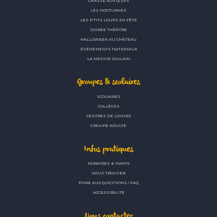
CHASSE AUX ŒUFS
LES NOCTURNES
LES P’TITS LOUPS EN FÊTE
SOIRÉE THÉÂTRE
HALLOWEEN AU CHÂTEAU
ÉVÉNEMENTS NATIONAUX
LA MESNIE JOULAIN
Groupes & scolaires
SCOLAIRES
COLLÈGES
CENTRES DE LOISIRS
GROUPE ADULTE
Infos pratiques
HORAIRES & TARIFS
NOUS TROUVER
FOIRE AUX QUESTIONS / FAQ
ACCESSIBILITÉ
Nous contacter