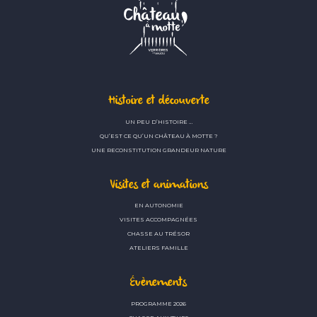
Histoire et découverte
UN PEU D’HISTOIRE …
QU’EST CE QU’UN CHÂTEAU À MOTTE ?
UNE RECONSTITUTION GRANDEUR NATURE
Visites et animations
EN AUTONOMIE
VISITES ACCOMPAGNÉES
CHASSE AU TRÉSOR
ATELIERS FAMILLE
Évènements
PROGRAMME 2026