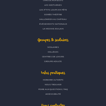
CHASSE AUX ŒUFS
LES NOCTURNES
LES P’TITS LOUPS EN FÊTE
SOIRÉE THÉÂTRE
HALLOWEEN AU CHÂTEAU
ÉVÉNEMENTS NATIONAUX
LA MESNIE JOULAIN
Groupes & scolaires
SCOLAIRES
COLLÈGES
CENTRES DE LOISIRS
GROUPE ADULTE
Infos pratiques
HORAIRES & TARIFS
NOUS TROUVER
FOIRE AUX QUESTIONS / FAQ
ACCESSIBILITÉ
Nous contacter