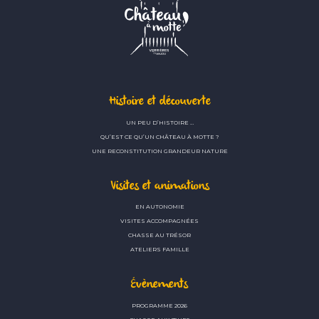
Histoire et découverte
UN PEU D’HISTOIRE …
QU’EST CE QU’UN CHÂTEAU À MOTTE ?
UNE RECONSTITUTION GRANDEUR NATURE
Visites et animations
EN AUTONOMIE
VISITES ACCOMPAGNÉES
CHASSE AU TRÉSOR
ATELIERS FAMILLE
Évènements
PROGRAMME 2026