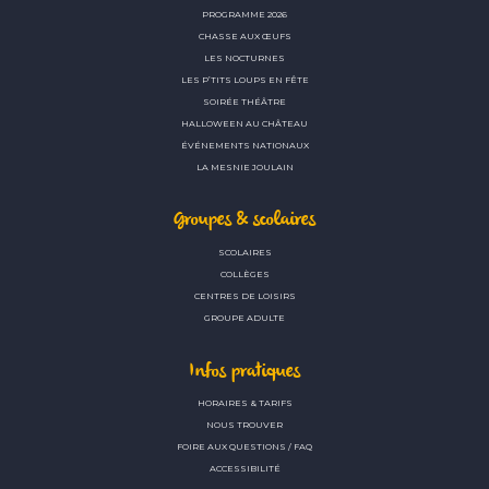
PROGRAMME 2026
CHASSE AUX ŒUFS
LES NOCTURNES
LES P’TITS LOUPS EN FÊTE
SOIRÉE THÉÂTRE
HALLOWEEN AU CHÂTEAU
ÉVÉNEMENTS NATIONAUX
LA MESNIE JOULAIN
Groupes & scolaires
SCOLAIRES
COLLÈGES
CENTRES DE LOISIRS
GROUPE ADULTE
Infos pratiques
HORAIRES & TARIFS
NOUS TROUVER
FOIRE AUX QUESTIONS / FAQ
ACCESSIBILITÉ