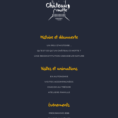
Histoire et découverte
UN PEU D’HISTOIRE …
QU’EST CE QU’UN CHÂTEAU À MOTTE ?
UNE RECONSTITUTION GRANDEUR NATURE
Visites et animations
EN AUTONOMIE
VISITES ACCOMPAGNÉES
CHASSE AU TRÉSOR
ATELIERS FAMILLE
Évènements
PROGRAMME 2026