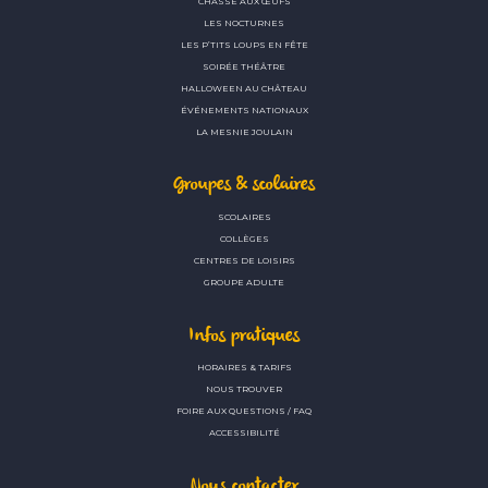
CHASSE AUX ŒUFS
LES NOCTURNES
LES P’TITS LOUPS EN FÊTE
SOIRÉE THÉÂTRE
HALLOWEEN AU CHÂTEAU
ÉVÉNEMENTS NATIONAUX
LA MESNIE JOULAIN
Groupes & scolaires
SCOLAIRES
COLLÈGES
CENTRES DE LOISIRS
GROUPE ADULTE
Infos pratiques
HORAIRES & TARIFS
NOUS TROUVER
FOIRE AUX QUESTIONS / FAQ
ACCESSIBILITÉ
Nous contacter