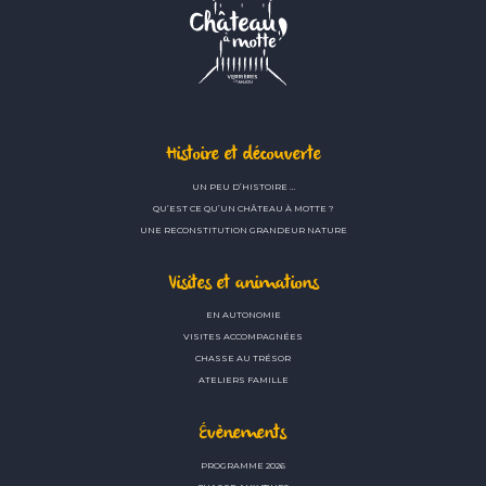
Histoire et découverte
UN PEU D’HISTOIRE …
QU’EST CE QU’UN CHÂTEAU À MOTTE ?
UNE RECONSTITUTION GRANDEUR NATURE
Visites et animations
EN AUTONOMIE
VISITES ACCOMPAGNÉES
CHASSE AU TRÉSOR
ATELIERS FAMILLE
Évènements
PROGRAMME 2026