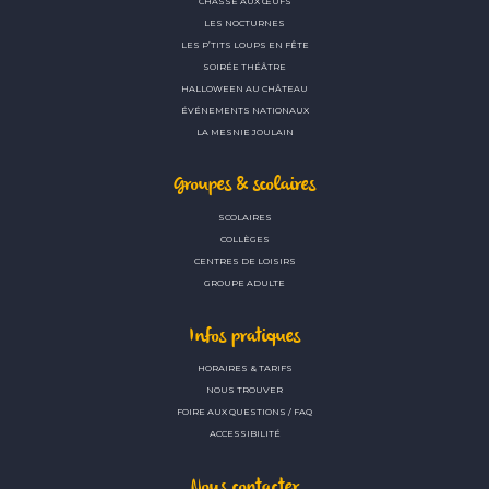
CHASSE AUX ŒUFS
LES NOCTURNES
LES P’TITS LOUPS EN FÊTE
SOIRÉE THÉÂTRE
HALLOWEEN AU CHÂTEAU
ÉVÉNEMENTS NATIONAUX
LA MESNIE JOULAIN
Groupes & scolaires
SCOLAIRES
COLLÈGES
CENTRES DE LOISIRS
GROUPE ADULTE
Infos pratiques
HORAIRES & TARIFS
NOUS TROUVER
FOIRE AUX QUESTIONS / FAQ
ACCESSIBILITÉ
Nous contacter