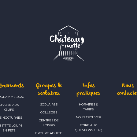
vènements
Groupes &
Infos
Nous
scolaires
pratiques
contacte
OGRAMME 2026
SCOLAIRES
HORAIRES &
CHASSE AUX
TARIFS
ŒUFS
COLLÈGES
NOUS TROUVER
S NOCTURNES
CENTRES DE
LOISIRS
FOIRE AUX
S P’TITS LOUPS
QUESTIONS / FAQ
EN FÊTE
GROUPE ADULTE