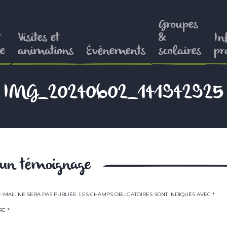
Groupes
t
Visites et
&
In
e
animations
Évènements
scolaires
pr
IMG_20240602_141942925
r un témoignage
-MAIL NE SERA PAS PUBLIÉE.
LES CHAMPS OBLIGATOIRES SONT INDIQUÉS AVEC
*
RE
*