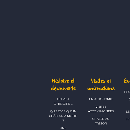
Histoire et
Visites et
É
découverte
animations
PR
UN PEU
EN AUTONOMIE
D’HISTOIRE …
VISITES
QU’EST CE QU’UN
ACCOMPAGNÉES
LE
CHÂTEAU À MOTTE
CHASSE AU
LE
?
TRÉSOR
UNE