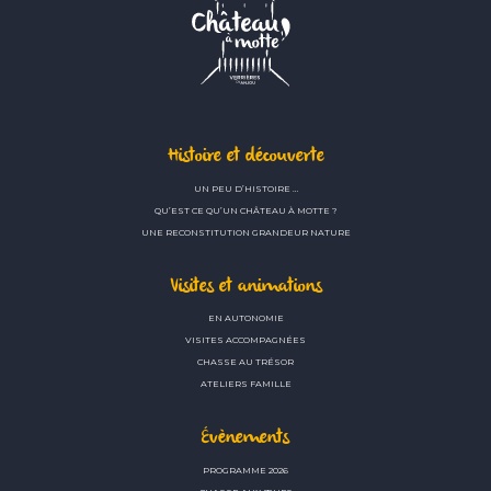
Histoire et découverte
UN PEU D’HISTOIRE …
QU’EST CE QU’UN CHÂTEAU À MOTTE ?
UNE RECONSTITUTION GRANDEUR NATURE
Visites et animations
EN AUTONOMIE
VISITES ACCOMPAGNÉES
CHASSE AU TRÉSOR
ATELIERS FAMILLE
Évènements
PROGRAMME 2026