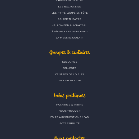
CHASSE AUX ŒUFS
LES NOCTURNES
LES P’TITS LOUPS EN FÊTE
SOIRÉE THÉÂTRE
HALLOWEEN AU CHÂTEAU
ÉVÉNEMENTS NATIONAUX
LA MESNIE JOULAIN
Groupes & scolaires
SCOLAIRES
COLLÈGES
CENTRES DE LOISIRS
GROUPE ADULTE
Infos pratiques
HORAIRES & TARIFS
NOUS TROUVER
FOIRE AUX QUESTIONS / FAQ
ACCESSIBILITÉ
Nous contacter