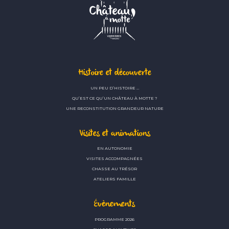
Histoire et découverte
UN PEU D’HISTOIRE …
QU’EST CE QU’UN CHÂTEAU À MOTTE ?
UNE RECONSTITUTION GRANDEUR NATURE
Visites et animations
EN AUTONOMIE
VISITES ACCOMPAGNÉES
CHASSE AU TRÉSOR
ATELIERS FAMILLE
Évènements
PROGRAMME 2026