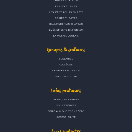
CHASSE AUX ŒUFS
LES NOCTURNES
LES P’TITS LOUPS EN FÊTE
SOIRÉE THÉÂTRE
HALLOWEEN AU CHÂTEAU
ÉVÉNEMENTS NATIONAUX
LA MESNIE JOULAIN
Groupes & scolaires
SCOLAIRES
COLLÈGES
CENTRES DE LOISIRS
GROUPE ADULTE
Infos pratiques
HORAIRES & TARIFS
NOUS TROUVER
FOIRE AUX QUESTIONS / FAQ
ACCESSIBILITÉ
Nous contacter