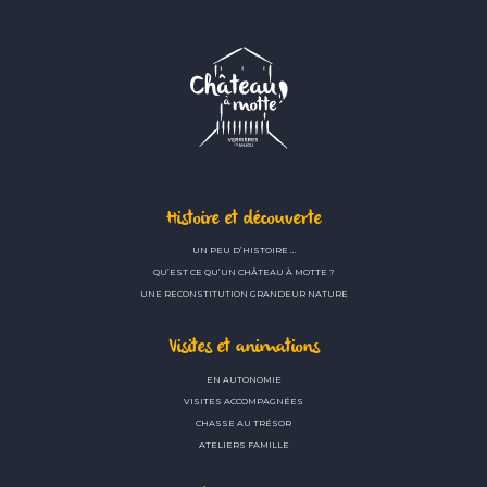
Histoire et découverte
UN PEU D’HISTOIRE …
QU’EST CE QU’UN CHÂTEAU À MOTTE ?
UNE RECONSTITUTION GRANDEUR NATURE
Visites et animations
EN AUTONOMIE
VISITES ACCOMPAGNÉES
CHASSE AU TRÉSOR
ATELIERS FAMILLE