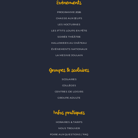
Évènements
PROGRAMME 2026
CHASSE AUX ŒUFS
LES NOCTURNES
LES P’TITS LOUPS EN FÊTE
SOIRÉE THÉÂTRE
HALLOWEEN AU CHÂTEAU
ÉVÉNEMENTS NATIONAUX
LA MESNIE JOULAIN
Groupes & scolaires
SCOLAIRES
COLLÈGES
CENTRES DE LOISIRS
GROUPE ADULTE
Infos pratiques
HORAIRES & TARIFS
NOUS TROUVER
FOIRE AUX QUESTIONS / FAQ