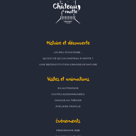
Histoire et découverte
UN PEU D’HISTOIRE …
QU’EST CE QU’UN CHÂTEAU À MOTTE ?
UNE RECONSTITUTION GRANDEUR NATURE
Visites et animations
EN AUTONOMIE
VISITES ACCOMPAGNÉES
CHASSE AU TRÉSOR
ATELIERS FAMILLE
Évènements
PROGRAMME 2026