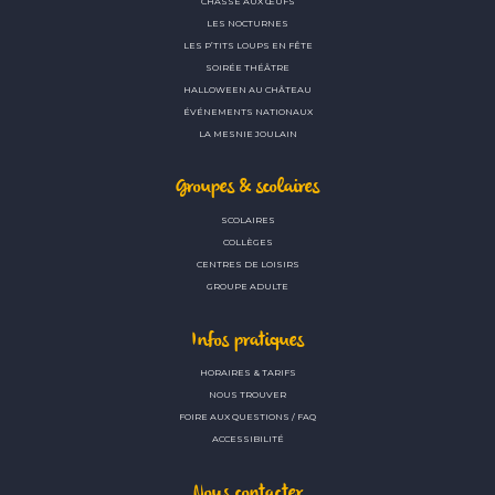
CHASSE AUX ŒUFS
LES NOCTURNES
LES P’TITS LOUPS EN FÊTE
SOIRÉE THÉÂTRE
HALLOWEEN AU CHÂTEAU
ÉVÉNEMENTS NATIONAUX
LA MESNIE JOULAIN
Groupes & scolaires
SCOLAIRES
COLLÈGES
CENTRES DE LOISIRS
GROUPE ADULTE
Infos pratiques
HORAIRES & TARIFS
NOUS TROUVER
FOIRE AUX QUESTIONS / FAQ
ACCESSIBILITÉ
Nous contacter