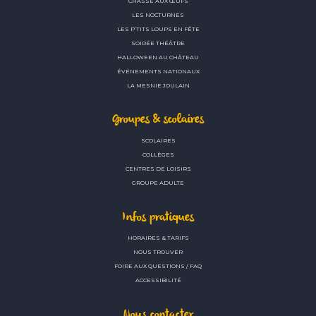
CHASSE AUX ŒUFS
LES NOCTURNES
LES P’TITS LOUPS EN FÊTE
SOIRÉE THÉÂTRE
HALLOWEEN AU CHÂTEAU
ÉVÉNEMENTS NATIONAUX
LA MESNIE JOULAIN
Groupes & scolaires
SCOLAIRES
COLLÈGES
CENTRES DE LOISIRS
GROUPE ADULTE
Infos pratiques
HORAIRES & TARIFS
NOUS TROUVER
FOIRE AUX QUESTIONS / FAQ
ACCESSIBILITÉ
Nous contacter