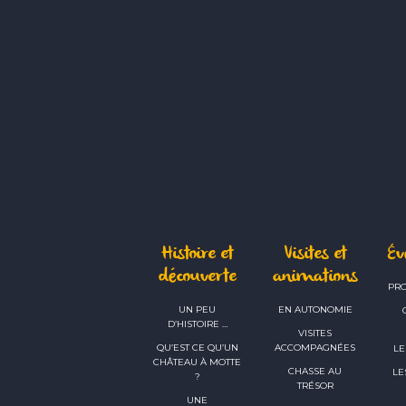
Histoire et
Visites et
É
découverte
animations
PR
UN PEU
EN AUTONOMIE
D’HISTOIRE …
VISITES
QU’EST CE QU’UN
ACCOMPAGNÉES
LE
CHÂTEAU À MOTTE
CHASSE AU
LE
?
TRÉSOR
UNE