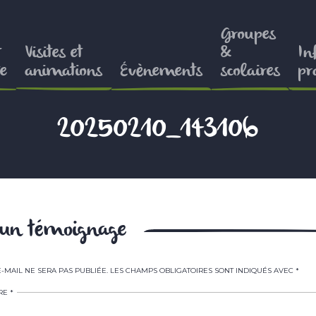
Groupes
t
Visites et
&
In
e
animations
Évènements
scolaires
pr
20250210_143106
r un témoignage
-MAIL NE SERA PAS PUBLIÉE.
LES CHAMPS OBLIGATOIRES SONT INDIQUÉS AVEC
*
RE
*