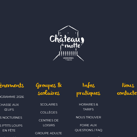
vènements
Groupes &
Infos
Nous
scolaires
pratiques
contacte
OGRAMME 2026
SCOLAIRES
HORAIRES &
CHASSE AUX
TARIFS
ŒUFS
COLLÈGES
NOUS TROUVER
S NOCTURNES
CENTRES DE
LOISIRS
FOIRE AUX
S P’TITS LOUPS
QUESTIONS / FAQ
EN FÊTE
GROUPE ADULTE