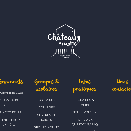
vènements
Groupes &
Infos
Nous
scolaires
pratiques
contacte
OGRAMME 2026
SCOLAIRES
HORAIRES &
CHASSE AUX
TARIFS
ŒUFS
COLLÈGES
NOUS TROUVER
S NOCTURNES
CENTRES DE
LOISIRS
FOIRE AUX
S P’TITS LOUPS
QUESTIONS / FAQ
EN FÊTE
GROUPE ADULTE