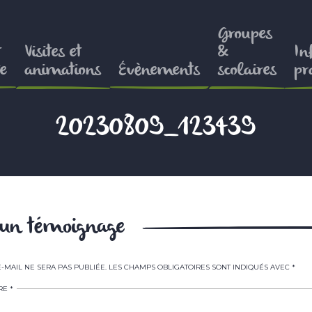
Groupes
t
Visites et
&
In
e
animations
Évènements
scolaires
pr
20230809_123439
r un témoignage
-MAIL NE SERA PAS PUBLIÉE.
LES CHAMPS OBLIGATOIRES SONT INDIQUÉS AVEC
*
RE
*