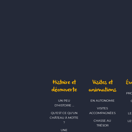
Histoire et
Visites et
É
découverte
animations
PR
UN PEU
EN AUTONOMIE
D’HISTOIRE …
VISITES
QU’EST CE QU’UN
ACCOMPAGNÉES
LE
CHÂTEAU À MOTTE
CHASSE AU
LE
?
TRÉSOR
UNE