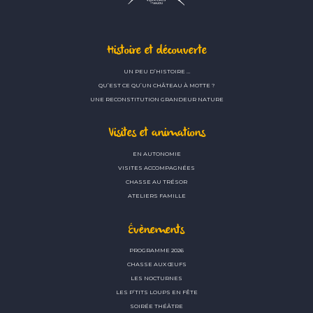
Histoire et découverte
UN PEU D’HISTOIRE …
QU’EST CE QU’UN CHÂTEAU À MOTTE ?
UNE RECONSTITUTION GRANDEUR NATURE
Visites et animations
EN AUTONOMIE
VISITES ACCOMPAGNÉES
CHASSE AU TRÉSOR
ATELIERS FAMILLE
Évènements
PROGRAMME 2026
CHASSE AUX ŒUFS
LES NOCTURNES
LES P’TITS LOUPS EN FÊTE
SOIRÉE THÉÂTRE