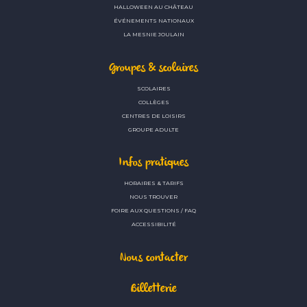
HALLOWEEN AU CHÂTEAU
ÉVÉNEMENTS NATIONAUX
LA MESNIE JOULAIN
Groupes & scolaires
SCOLAIRES
COLLÈGES
CENTRES DE LOISIRS
GROUPE ADULTE
Infos pratiques
HORAIRES & TARIFS
NOUS TROUVER
FOIRE AUX QUESTIONS / FAQ
ACCESSIBILITÉ
Nous contacter
Billetterie