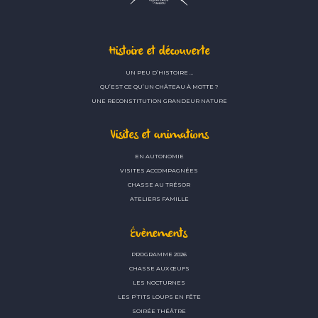
Histoire et découverte
UN PEU D’HISTOIRE …
QU’EST CE QU’UN CHÂTEAU À MOTTE ?
UNE RECONSTITUTION GRANDEUR NATURE
Visites et animations
EN AUTONOMIE
VISITES ACCOMPAGNÉES
CHASSE AU TRÉSOR
ATELIERS FAMILLE
Évènements
PROGRAMME 2026
CHASSE AUX ŒUFS
LES NOCTURNES
LES P’TITS LOUPS EN FÊTE
SOIRÉE THÉÂTRE