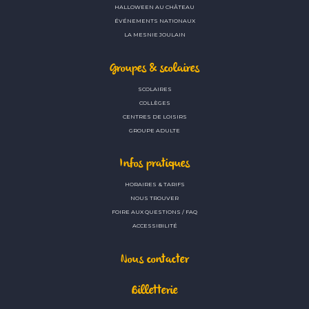
HALLOWEEN AU CHÂTEAU
ÉVÉNEMENTS NATIONAUX
LA MESNIE JOULAIN
Groupes & scolaires
SCOLAIRES
COLLÈGES
CENTRES DE LOISIRS
GROUPE ADULTE
Infos pratiques
HORAIRES & TARIFS
NOUS TROUVER
FOIRE AUX QUESTIONS / FAQ
ACCESSIBILITÉ
Nous contacter
Billetterie