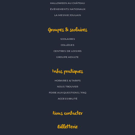
HALLOWEEN AU CHÂTEAU
ÉVÉNEMENTS NATIONAUX
LA MESNIE JOULAIN
Groupes & scolaires
SCOLAIRES
COLLÈGES
CENTRES DE LOISIRS
GROUPE ADULTE
Infos pratiques
HORAIRES & TARIFS
NOUS TROUVER
FOIRE AUX QUESTIONS / FAQ
ACCESSIBILITÉ
Nous contacter
Billetterie