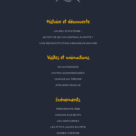
Histoire et découverte
UN PEU D’HISTOIRE …
QU’EST CE QU’UN CHÂTEAU À MOTTE ?
UNE RECONSTITUTION GRANDEUR NATURE
Visites et animations
EN AUTONOMIE
VISITES ACCOMPAGNÉES
CHASSE AU TRÉSOR
ATELIERS FAMILLE
Évènements
PROGRAMME 2026
CHASSE AUX ŒUFS
LES NOCTURNES
LES P’TITS LOUPS EN FÊTE
SOIRÉE THÉÂTRE