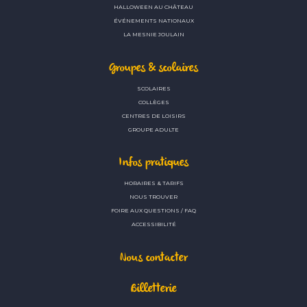
HALLOWEEN AU CHÂTEAU
ÉVÉNEMENTS NATIONAUX
LA MESNIE JOULAIN
Groupes & scolaires
SCOLAIRES
COLLÈGES
CENTRES DE LOISIRS
GROUPE ADULTE
Infos pratiques
HORAIRES & TARIFS
NOUS TROUVER
FOIRE AUX QUESTIONS / FAQ
ACCESSIBILITÉ
Nous contacter
Billetterie