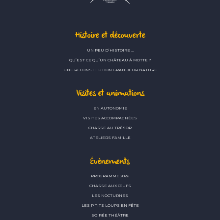
Histoire et découverte
UN PEU D’HISTOIRE …
QU’EST CE QU’UN CHÂTEAU À MOTTE ?
UNE RECONSTITUTION GRANDEUR NATURE
Visites et animations
EN AUTONOMIE
VISITES ACCOMPAGNÉES
CHASSE AU TRÉSOR
ATELIERS FAMILLE
Évènements
PROGRAMME 2026
CHASSE AUX ŒUFS
LES NOCTURNES
LES P’TITS LOUPS EN FÊTE
SOIRÉE THÉÂTRE