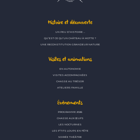
Histoire et découverte
UN PEU D’HISTOIRE …
QU’EST CE QU’UN CHÂTEAU À MOTTE ?
UNE RECONSTITUTION GRANDEUR NATURE
Visites et animations
EN AUTONOMIE
VISITES ACCOMPAGNÉES
CHASSE AU TRÉSOR
ATELIERS FAMILLE
Évènements
PROGRAMME 2026
CHASSE AUX ŒUFS
LES NOCTURNES
LES P’TITS LOUPS EN FÊTE
SOIRÉE THÉÂTRE