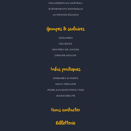
HALLOWEEN AU CHÂTEAU
ÉVÉNEMENTS NATIONAUX
LA MESNIE JOULAIN
Groupes & scolaires
SCOLAIRES
COLLÈGES
CENTRES DE LOISIRS
GROUPE ADULTE
Infos pratiques
HORAIRES & TARIFS
NOUS TROUVER
FOIRE AUX QUESTIONS / FAQ
ACCESSIBILITÉ
Nous contacter
Billetterie