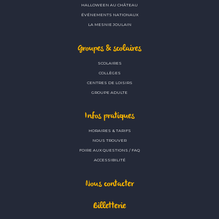
HALLOWEEN AU CHÂTEAU
ÉVÉNEMENTS NATIONAUX
LA MESNIE JOULAIN
Groupes & scolaires
SCOLAIRES
COLLÈGES
CENTRES DE LOISIRS
GROUPE ADULTE
Infos pratiques
HORAIRES & TARIFS
NOUS TROUVER
FOIRE AUX QUESTIONS / FAQ
ACCESSIBILITÉ
Nous contacter
Billetterie