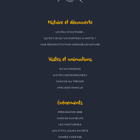
Histoire et découverte
UN PEU D’HISTOIRE …
QU’EST CE QU’UN CHÂTEAU À MOTTE ?
UNE RECONSTITUTION GRANDEUR NATURE
Visites et animations
EN AUTONOMIE
VISITES ACCOMPAGNÉES
CHASSE AU TRÉSOR
ATELIERS FAMILLE
Évènements
PROGRAMME 2026
CHASSE AUX ŒUFS
LES NOCTURNES
LES P’TITS LOUPS EN FÊTE
SOIRÉE THÉÂTRE